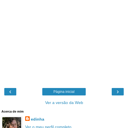
‹
›
Página inicial
Ver a versão da Web
Acerca de mim
edinha
Ver o meu perfil completo